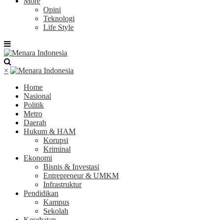
More
Opini
Teknologi
Life Style
×
Home
Nasional
Politik
Metro
Daerah
Hukum & HAM
Korupsi
Kriminal
Ekonomi
Bisnis & Investasi
Entrepreneur & UMKM
Infrastruktur
Pendidikan
Kampus
Sekolah
Kesehatan