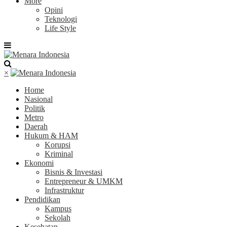
More
Opini
Teknologi
Life Style
×
Home
Nasional
Politik
Metro
Daerah
Hukum & HAM
Korupsi
Kriminal
Ekonomi
Bisnis & Investasi
Entrepreneur & UMKM
Infrastruktur
Pendidikan
Kampus
Sekolah
Kesehatan