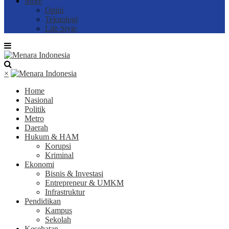
More
Opini
Teknologi
Life Style
×
Home
Nasional
Politik
Metro
Daerah
Hukum & HAM
Korupsi
Kriminal
Ekonomi
Bisnis & Investasi
Entrepreneur & UMKM
Infrastruktur
Pendidikan
Kampus
Sekolah
Kesehatan