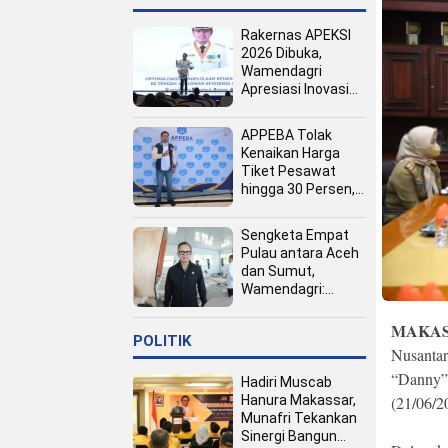
Rakernas APEKSI
2026 Dibuka,
Wamendagri
Apresiasi Inovasi
Pertumbuhan PAD
Tingkat Kota
APPEBA Tolak
Kenaikan Harga
Tiket Pesawat
hingga 30 Persen,
Dinilai Bebani
Jamaah Haji dan
Sengketa Empat
Umrah
Pulau antara Aceh
dan Sumut,
Wamendagri:
Semua Pihak
Duduk Bersama
MAKAS
POLITIK
Nusanta
“Danny” 
Hadiri Muscab
(21/06/2
Hanura Makassar,
Munafri Tekankan
Sinergi Bangun