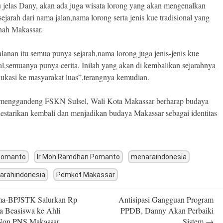
tu jelas Dany, akan ada juga wisata lorong yang akan mengenalkan
ejarah dari nama jalan,nama lorong serta jenis kue tradisional yang
anah Makassar.
lanan itu semua punya sejarah,nama lorong juga jenis-jenis kue
nal,semuanya punya cerita. Inilah yang akan di kembalikan sejarahnya
dukasi ke masyarakat luas”,terangnya kemudian.
menggandeng FSKN Sulsel, Wali Kota Makassar berharap budaya
 lestarikan kembali dan menjadikan budaya Makassar sebagai identitas
Pomanto
Ir Moh Ramdhan Pomanto
menaraindonesia
arahindonesia
Pemkot Makassar
ma-BPJSTK Salurkan Rp
Antisipasi Gangguan Program
n
ta Beasiswa ke Ahli
PPDB, Danny Akan Perbaiki
Non PNS Makassar
Sistem
→