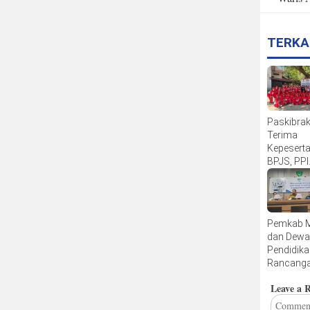
TERKA
Paskibra
Terima
Kepesert
BPJS, PPI
Apresiasi
Komitme
Pemkab L
Generasi
Pemkab 
dan Dew
Pendidik
Rancang
Perbup K
Leave a 
Sekolah 
FGD Peng