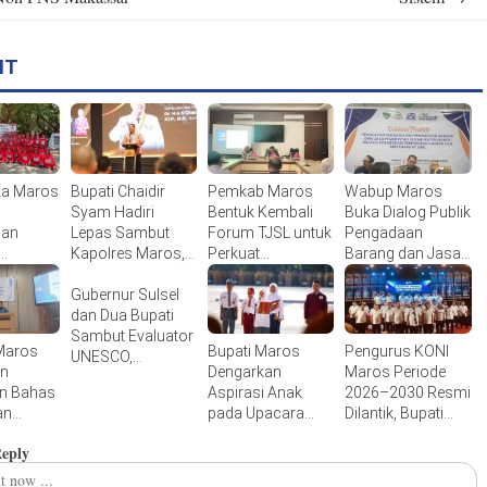
IT
ka Maros
Bupati Chaidir
Pemkab Maros
Wabup Maros
Syam Hadiri
Bentuk Kembali
Buka Dialog Publik
aan
Lepas Sambut
Forum TJSL untuk
Pengadaan
Kapolres Maros,
Perkuat
Barang dan Jasa,
Tegaskan
Pengawasan
Perkuat Tata
n
Pentingnya Sinergi
Gubernur Sulsel
Program CSR
Kelola yang
indungi
untuk Menjaga
dan Dua Bupati
Perusahaan
Transparan dan
 Muda
Kamtibmas
Sambut Evaluator
Akuntabel
Maros
Bupati Maros
Pengurus KONI
UNESCO,
an
Dengarkan
Maros Periode
Revalidasi
an Bahas
Aspirasi Anak
2026–2030 Resmi
Geopark Maros-
an
pada Upacara
Dilantik, Bupati
Pangkep Resmi
omite
Hari Anak
Dorong
Dimulai
Reply
dalam
Nasional 2026
Peningkatan
uatan
Prestasi Olahraga