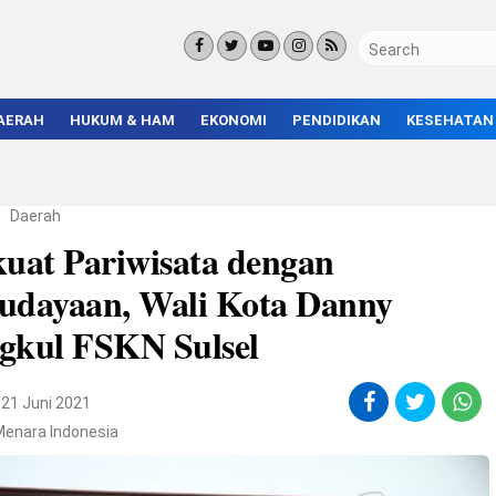
AERAH
HUKUM & HAM
EKONOMI
PENDIDIKAN
KESEHATAN
KORUPSI
BISNIS & INVESTASI
KAMPUS
KRIMINAL
ENTREPRENEUR &
SEKOLAH
UMKM
INFRASTRUKTUR
/
Daerah
kuat Pariwisata dengan
udayaan, Wali Kota Danny
gkul FSKN Sulsel
21 Juni 2021
Menara Indonesia