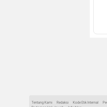
Regulasi
Pendidik
Tentang Kami
Redaksi
Kode Etik Internal
Pe