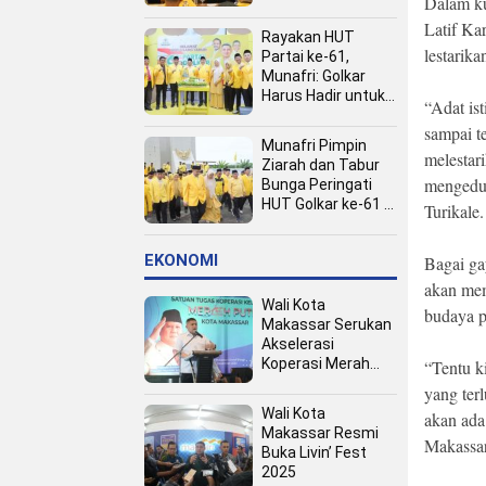
Dalam ku
Kota
Latif Ka
Rayakan HUT
lestarika
Partai ke-61,
Munafri: Golkar
Harus Hadir untuk
“Adat is
Rakyat
sampai t
Munafri Pimpin
melesta
Ziarah dan Tabur
mengeduk
Bunga Peringati
HUT Golkar ke-61 di
Turikale.
TMP Panaikang
EKONOMI
Bagai ga
akan mem
Wali Kota
budaya p
Makassar Serukan
Akselerasi
Koperasi Merah
“Tentu ki
Putih, Dukung
yang ter
Program Presiden
Wali Kota
akan ada
Prabowo
Makassar Resmi
Makassar
Buka Livin’ Fest
2025