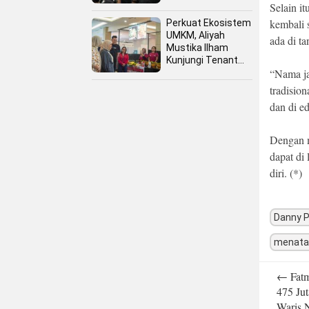
Selain i
kembali s
Perkuat Ekosistem
UMKM, Aliyah
ada di t
Mustika Ilham
Kunjungi Tenant
“Nama ja
Kuliner dan Booth
Fashion Fiesta
tradisio
dan di e
Dengan 
dapat di
diri. (*)
Danny 
menata
Post
←
Fat
navigatio
475 Ju
Waris 