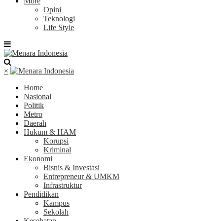
More
Opini
Teknologi
Life Style
×
Home
Nasional
Politik
Metro
Daerah
Hukum & HAM
Korupsi
Kriminal
Ekonomi
Bisnis & Investasi
Entrepreneur & UMKM
Infrastruktur
Pendidikan
Kampus
Sekolah
Kesehatan