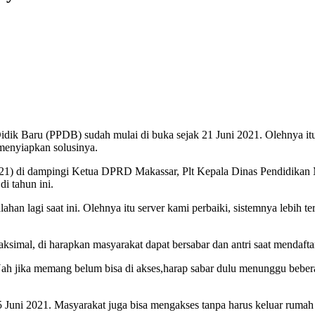
idik Baru (PPDB) sudah mulai di buka sejak 21 Juni 2021. Olehnya it
enyiapkan solusinya.
21) di dampingi Ketua DPRD Makassar, Plt Kepala Dinas Pendidikan M
i tahun ini.
ahan lagi saat ini. Olehnya itu server kami perbaiki, sistemnya lebih te
ksimal, di harapkan masyarakat dapat bersabar dan antri saat mendafta
. Nah jika memang belum bisa di akses,harap sabar dulu menunggu bebe
5 Juni 2021. Masyarakat juga bisa mengakses tanpa harus keluar ruma