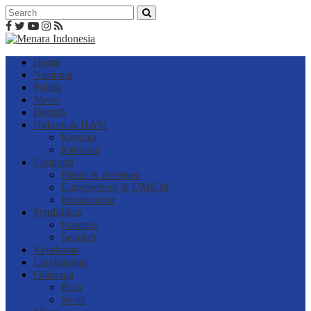
Home
Nasional
Politik
Metro
Daerah
Hukum & HAM
Korupsi
Kriminal
Ekonomi
Bisnis & Investasi
Entrepreneur & UMKM
Infrastruktur
Pendidikan
Kampus
Sekolah
Kesehatan
Lingkungan
Olahraga
Bola
Sport