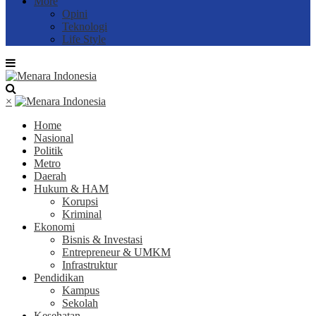
More
Opini
Teknologi
Life Style
×
Home
Nasional
Politik
Metro
Daerah
Hukum & HAM
Korupsi
Kriminal
Ekonomi
Bisnis & Investasi
Entrepreneur & UMKM
Infrastruktur
Pendidikan
Kampus
Sekolah
Kesehatan