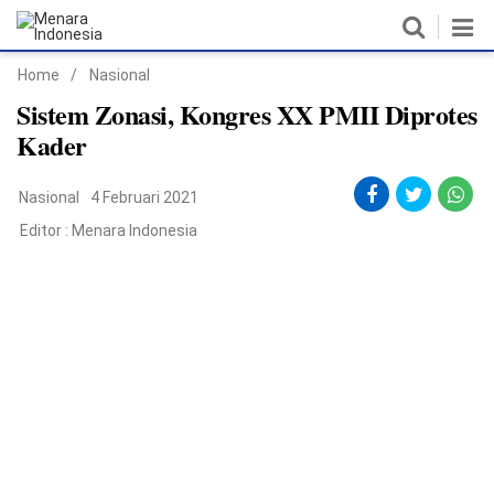
Home
/
Nasional
Home
Sistem Zonasi, Kongres XX PMII Diprotes
Kader
Nasional
Nasional
4 Februari 2021
Politik
Editor :
Menara Indonesia
Metro
Daerah
Hukum & HAM
Ekonomi
Pendidikan