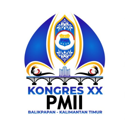
Indonesia
.
All
Right
Reserve