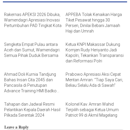
Rakernas APEKSI 2026 Dibuka,
APPEBA Tolak Kenaikan Harga
Wamendagri Apresiasi Inovasi
Tiket Pesawat hingga 30
Pertumbuhan PAD Tingkat Kota
Persen, Dinilai Bebani Jamaah
Haji dan Umrah
Sengketa Empat Pulau antara
Ketua KNPI Makassar Dukung
Aceh dan Sumut, Wamendagri:
Komjen Rudy Heriyanto Jadi
Semua Pihak Duduk Bersama
Kapolri, Tekankan Transparansi
dan Reformasi Polri
Ahmad Doli Kurnia Tandjung
Prabowo Apresiasi Aksi Cepat
Bahas Insan Cita 2045 dan
Mentan Amran: “Tiap Saya Cari,
Pancasila di Penutupan
Beliau Selalu Ada di Sawah”
Advance Training HMI Badko
Sulsel
Tahapan dan Jadwal Resmi
Kolonel Kav. Amran Wahid
Pelantikan Kepala Daerah Hasil
Terpilih sebagai Ketua Umum
Pilkada Serentak 2024
Patriot 99 di Akmil Magelang
Leave a Reply