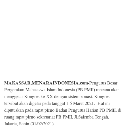
Kesehatan
Lingkungan
Olahraga
More
MAKASSAR,
MENARAINDONESIA.com-
Pengurus Besar
Pergerakan Mahasiswa Islam Indonesia (PB PMII) rencana akan
menggelar Kongres ke-XX dengan sistem zonasi. Kongres
tersebut akan digelar pada tanggal 1-5 Maret 2021. Hal ini
diputuskan pada rapat pleno Badan Pengurus Harian PB PMII, di
©
ruang rapat pleno sekretariat PB PMII, Jl.Salemba Tengah,
Copyright
2026
Jakarta, Senin (01/02/2021).
Menara