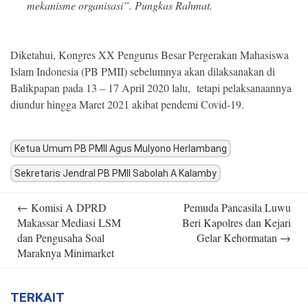
mekanisme organisasi”. Pungkas Rahmat.
Diketahui, Kongres XX Pengurus Besar Pergerakan Mahasiswa
Islam Indonesia (PB PMII) sebelumnya akan dilaksanakan di
Balikpapan pada 13 – 17 April 2020 lalu, tetapi pelaksanaannya
diundur hingga Maret 2021 akibat pendemi Covid-19.
Ketua Umum PB PMII Agus Mulyono Herlambang
Sekretaris Jendral PB PMII Sabolah A Kalamby
Post
←
Komisi A DPRD
Pemuda Pancasila Luwu
navigation
Makassar Mediasi LSM
Beri Kapolres dan Kejari
dan Pengusaha Soal
Gelar Kehormatan
→
Maraknya Minimarket
TERKAIT