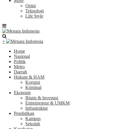
More
Opini
Teknologi
Life Style
×
Home
Nasional
Politik
Metro
Daerah
Hukum & HAM
Korupsi
Kriminal
Ekonomi
Bisnis & Investasi
Entrepreneur & UMKM
Infrastruktur
Pendidikan
Kampus
Sekolah
Kesehatan