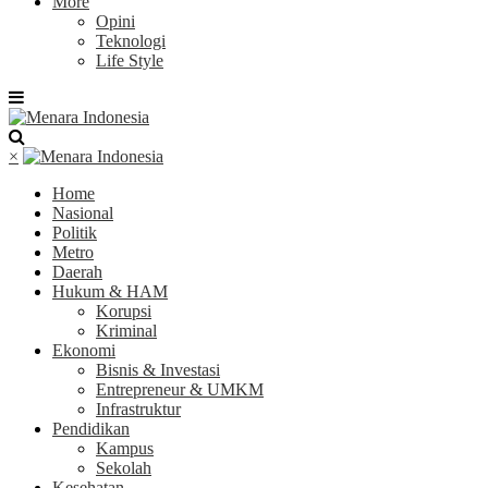
More
Opini
Teknologi
Life Style
×
Home
Nasional
Politik
Metro
Daerah
Hukum & HAM
Korupsi
Kriminal
Ekonomi
Bisnis & Investasi
Entrepreneur & UMKM
Infrastruktur
Pendidikan
Kampus
Sekolah
Kesehatan