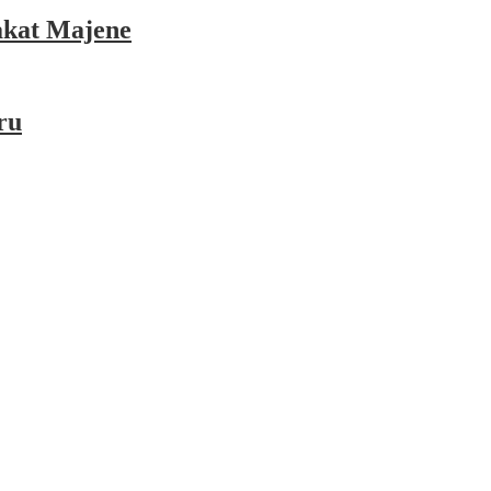
akat Majene
ru