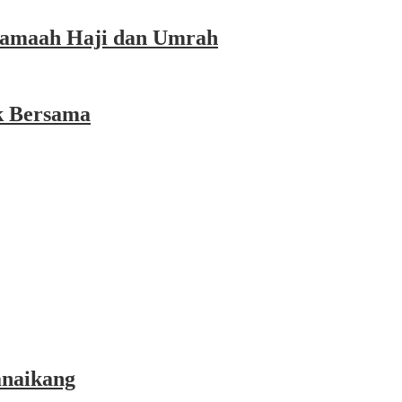
 Jamaah Haji dan Umrah
k Bersama
anaikang