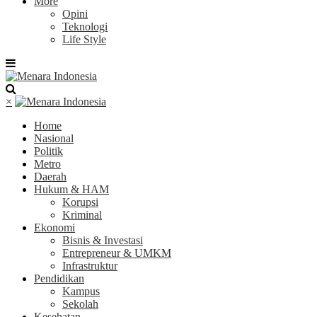
More
Opini
Teknologi
Life Style
×
Home
Nasional
Politik
Metro
Daerah
Hukum & HAM
Korupsi
Kriminal
Ekonomi
Bisnis & Investasi
Entrepreneur & UMKM
Infrastruktur
Pendidikan
Kampus
Sekolah
Kesehatan