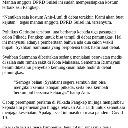
Mantan anggota DPRD Sulsel ini sudah mempersiapkan kostum
terbaik asli Pangkep.
“Nantikan saja kostum Anir-Lutfi di debat terakhir. Kami akan buat
kejutan,” tegas mantan anggota DPRD Sulsel ini, tersenyum.
Politikus Gerindra tersebut juga berharap kepada tiga pasangan
calon Pilkada Pangkep untuk bisa tampil di debat pamungkas. Hal
ini menyusul adanya pemberitaan bahwa ada dua calon wakil
bupati, Syahban Sammana yang berpotensi tidak hadir saat debat.
Syahban Sammana diberitakan sedang menjalani perawatan medis
di salah satu rumah sakit di Kota Makassar. Sementara Rismayani
belum diketahui penyebab kemungkinan tidak hadir di debat
pamungkas.
“Semoga beliau (Syahban) segera sembuh dan bisa
mengikuti semua tahapan pilkada, serta bisa kembali
berkumpul bersama keluarga,” harap Anir.
Cabup perempuan pertama di Pilkada Pangkep ini juga mengimbau
kepada tim pemenangan hingga relawan Anir-Lutfi untuk senantiasa
menjaga kesehatan. Apalagi, saat ini masih di masa pandemi Covid-
19.
Di waktu tersisa masa kampanye, lanjut Anir, pihaknya terus