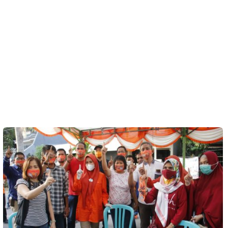
Kesehatan
Lingkungan
Olahraga
More
©
Copyright
2026
Menara