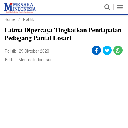
Home
/
Politik
Home
Fatma Dipercaya Tingkatkan Pendapatan
Pedagang Pantai Losari
Nasional
Politik
29 Oktober 2020
Politik
Editor :
Menara Indonesia
Metro
Daerah
Hukum & HAM
Ekonomi
Pendidikan