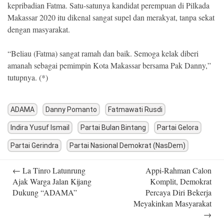
kepribadian Fatma. Satu-satunya kandidat perempuan di Pilkada
Makassar 2020 itu dikenal sangat supel dan merakyat, tanpa sekat
dengan masyarakat.
“Beliau (Fatma) sangat ramah dan baik. Semoga kelak diberi
amanah sebagai pemimpin Kota Makassar bersama Pak Danny,”
tutupnya. (*)
ADAMA
Danny Pomanto
Fatmawati Rusdi
Indira Yusuf Ismail
Partai Bulan Bintang
Partai Gelora
Partai Gerindra
Partai Nasional Demokrat (NasDem)
Post
←
La Tinro Latunrung
Appi-Rahman Calon
navigation
Ajak Warga Jalan Kijang
Komplit, Demokrat
Dukung “ADAMA”
Percaya Diri Bekerja
Meyakinkan Masyarakat
→