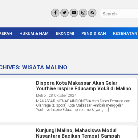
AERAH
HUKUM & HAM
EKONOMI
PENDIDIKAN
KESEHATAN
KORUPSI
BISNIS & INVESTASI
KAMPUS
KRIMINAL
ENTREPRENEUR &
SEKOLAH
UMKM
INFRASTRUKTUR
CHIVES:
WISATA MALINO
Dispora Kota Makassar Akan Gelar
Youthive Inspire Educamp Vol.3 di Malino
Metro
28 Oktober 2024
MAKASSAR,MENARAINDONESIA.com-Dinas Pemuda dan
Olahraga (Dispora) Kota Makassar kembali menggelar
Youthive Inspire Educamp volume 3, yang […]
Kunjungi Malino, Mahasiswa Modul
Nusantara Bagikan Tempat Sampah