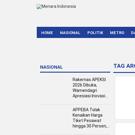
HOME
NASIONAL
POLITIK
METRO
D
TAG AR
NASIONAL
Rakernas APEKSI
2026 Dibuka,
Wamendagri
Apresiasi Inovasi
Pertumbuhan PAD
Tingkat Kota
APPEBA Tolak
Kenaikan Harga
Tiket Pesawat
hingga 30 Persen,
Dinilai Bebani