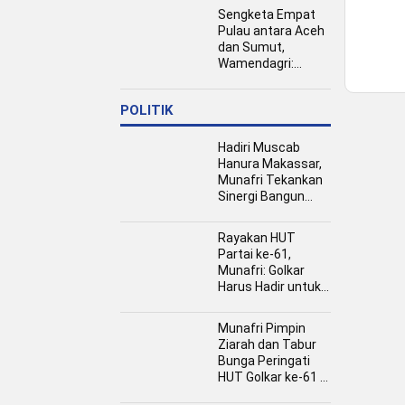
Jamaah Haji dan
Sengketa Empat
Umrah
Pulau antara Aceh
dan Sumut,
Wamendagri:
Semua Pihak
Duduk Bersama
POLITIK
Hadiri Muscab
Hanura Makassar,
Munafri Tekankan
Sinergi Bangun
Kota
Rayakan HUT
Partai ke-61,
Munafri: Golkar
Harus Hadir untuk
Rakyat
Munafri Pimpin
Ziarah dan Tabur
Bunga Peringati
HUT Golkar ke-61 di
TMP Panaikang