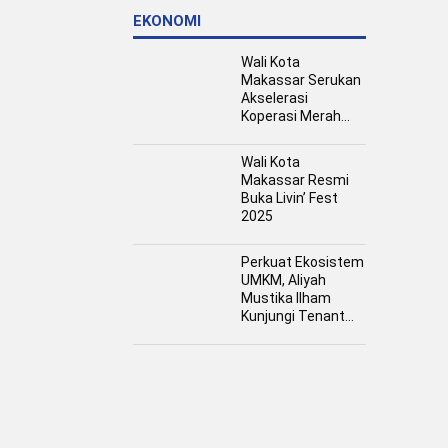
EKONOMI
Wali Kota
Makassar Serukan
Akselerasi
Koperasi Merah
Putih, Dukung
Program Presiden
Wali Kota
Prabowo
Makassar Resmi
Buka Livin’ Fest
2025
Perkuat Ekosistem
UMKM, Aliyah
Mustika Ilham
Kunjungi Tenant
Kuliner dan Booth
Fashion Fiesta