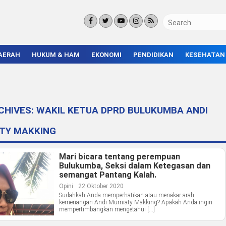
AERAH
HUKUM & HAM
EKONOMI
PENDIDIKAN
KESEHATAN
KORUPSI
BISNIS & INVESTASI
KAMPUS
KRIMINAL
ENTREPRENEUR &
SEKOLAH
UMKM
INFRASTRUKTUR
CHIVES:
WAKIL KETUA DPRD BULUKUMBA ANDI
TY MAKKING
Mari bicara tentang perempuan
Bulukumba, Seksi dalam Ketegasan dan
semangat Pantang Kalah.
Opini
22 Oktober 2020
Sudahkah Anda memperhatikan atau menakar arah
kemenangan Andi Murniaty Makking? Apakah Anda ingin
mempertimbangkan mengetahui […]