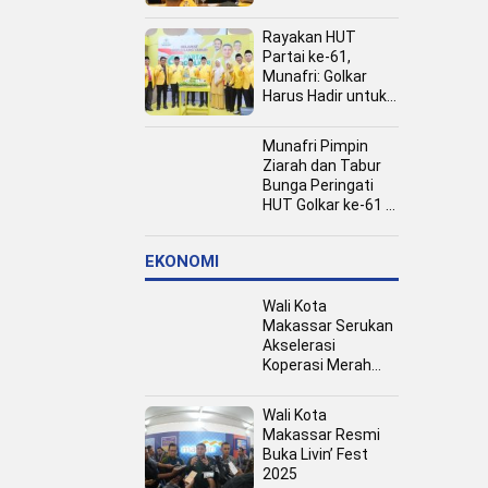
Kota
Rayakan HUT
Partai ke-61,
Munafri: Golkar
Harus Hadir untuk
Rakyat
Munafri Pimpin
Ziarah dan Tabur
Bunga Peringati
HUT Golkar ke-61 di
TMP Panaikang
EKONOMI
Wali Kota
Makassar Serukan
Akselerasi
Koperasi Merah
Putih, Dukung
Program Presiden
Wali Kota
Prabowo
Makassar Resmi
Buka Livin’ Fest
2025