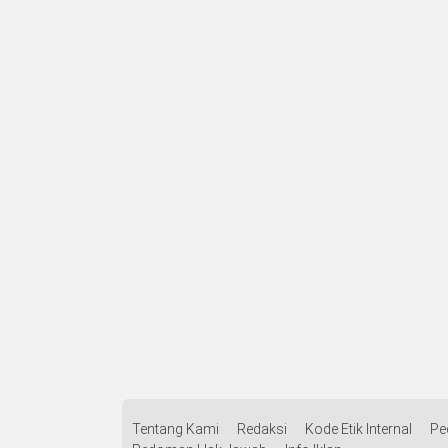
Tentang Kami
Redaksi
Kode Etik Internal
Pe