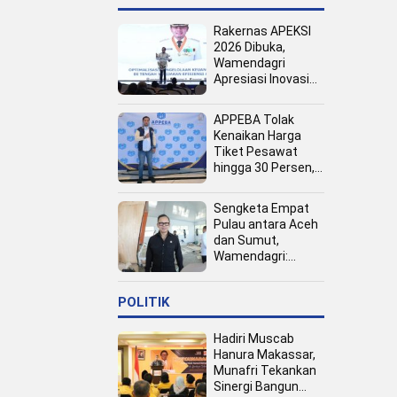
Rakernas APEKSI
2026 Dibuka,
Wamendagri
Apresiasi Inovasi
Pertumbuhan PAD
Tingkat Kota
APPEBA Tolak
Kenaikan Harga
Tiket Pesawat
hingga 30 Persen,
Dinilai Bebani
Jamaah Haji dan
Sengketa Empat
Umrah
Pulau antara Aceh
dan Sumut,
Wamendagri:
Semua Pihak
Duduk Bersama
POLITIK
Hadiri Muscab
Hanura Makassar,
Munafri Tekankan
Sinergi Bangun