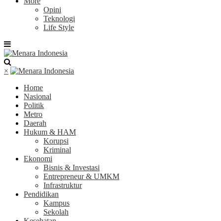
More
Opini
Teknologi
Life Style
×
Home
Nasional
Politik
Metro
Daerah
Hukum & HAM
Korupsi
Kriminal
Ekonomi
Bisnis & Investasi
Entrepreneur & UMKM
Infrastruktur
Pendidikan
Kampus
Sekolah
Kesehatan