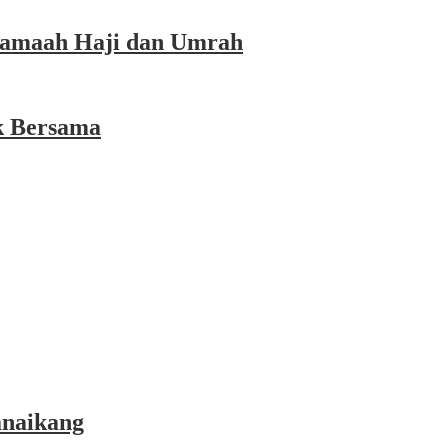
 Jamaah Haji dan Umrah
k Bersama
anaikang