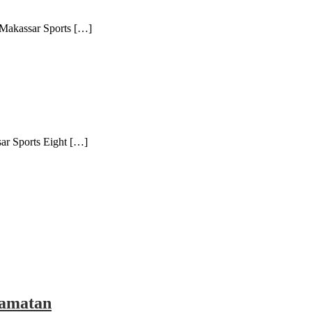
akassar Sports […]
r Sports Eight […]
camatan