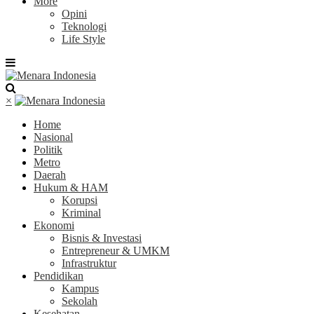
More
Opini
Teknologi
Life Style
×
Home
Nasional
Politik
Metro
Daerah
Hukum & HAM
Korupsi
Kriminal
Ekonomi
Bisnis & Investasi
Entrepreneur & UMKM
Infrastruktur
Pendidikan
Kampus
Sekolah
Kesehatan