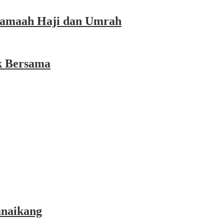
 Jamaah Haji dan Umrah
k Bersama
anaikang