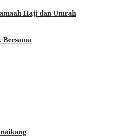
 Jamaah Haji dan Umrah
k Bersama
anaikang