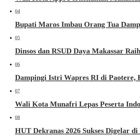
04
Bupati Maros Imbau Orang Tua Dampi
05
Dinsos dan RSUD Daya Makassar Raih
06
Dampingi Istri Wapres RI di Paoter
07
Wali Kota Munafri Lepas Peserta Ind
08
HUT Dekranas 2026 Sukses Digelar di