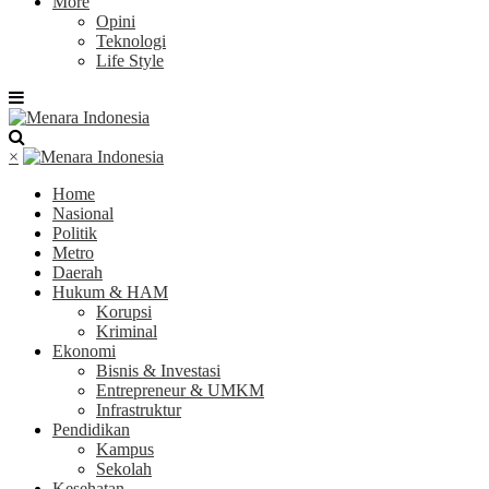
More
Opini
Teknologi
Life Style
×
Home
Nasional
Politik
Metro
Daerah
Hukum & HAM
Korupsi
Kriminal
Ekonomi
Bisnis & Investasi
Entrepreneur & UMKM
Infrastruktur
Pendidikan
Kampus
Sekolah
Kesehatan