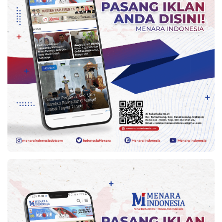
Kesehatan
Lingkungan
Olahraga
More
©
Copyright
2026
Menara