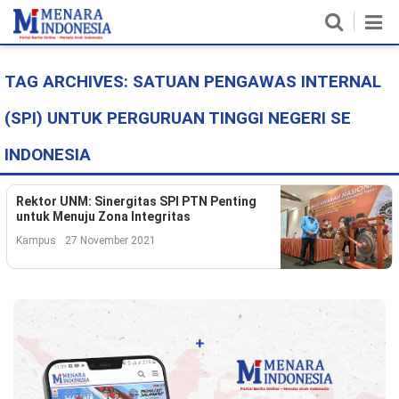
TAG ARCHIVES:
SATUAN PENGAWAS INTERNAL
Home
(SPI) UNTUK PERGURUAN TINGGI NEGERI SE
Nasional
INDONESIA
Politik
Rektor UNM: Sinergitas SPI PTN Penting
Metro
untuk Menuju Zona Integritas
Kampus
Daerah
27 November 2021
Hukum & HAM
Ekonomi
Pendidikan