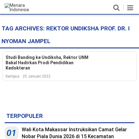
TAG ARCHIVES:
REKTOR UNDIKSHA PROF. DR. I
Home
NYOMAN JAMPEL
Nasional
Politik
Studi Banding ke Undiksha, Rektor UNM
Bakal Hadirkan Prodi Pendidikan
Kedokteran
Metro
Kampus
25 Januari 2022
Daerah
Hukum & HAM
Ekonomi
TERPOPULER
Pendidikan
Wali Kota Makassar Instruksikan Camat Gelar
01
Nobar Piala Dunia 2026 di 15 Kecamatan