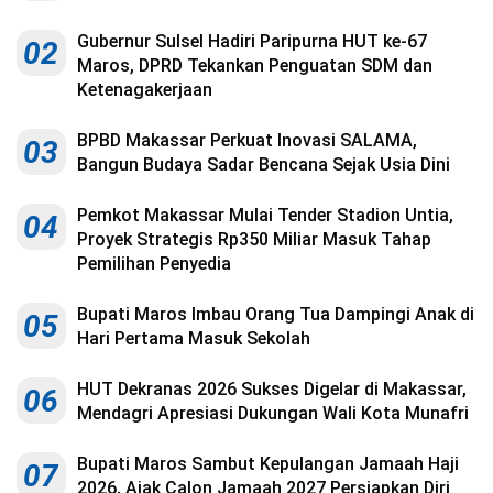
Kesehatan
Gubernur Sulsel Hadiri Paripurna HUT ke-67
02
Lingkungan
Maros, DPRD Tekankan Penguatan SDM dan
Ketenagakerjaan
Olahraga
BPBD Makassar Perkuat Inovasi SALAMA,
03
More
Bangun Budaya Sadar Bencana Sejak Usia Dini
Pemkot Makassar Mulai Tender Stadion Untia,
04
Proyek Strategis Rp350 Miliar Masuk Tahap
Pemilihan Penyedia
Bupati Maros Imbau Orang Tua Dampingi Anak di
05
Hari Pertama Masuk Sekolah
HUT Dekranas 2026 Sukses Digelar di Makassar,
06
Mendagri Apresiasi Dukungan Wali Kota Munafri
©
Copyright
Bupati Maros Sambut Kepulangan Jamaah Haji
07
2026
Menara
2026, Ajak Calon Jamaah 2027 Persiapkan Diri