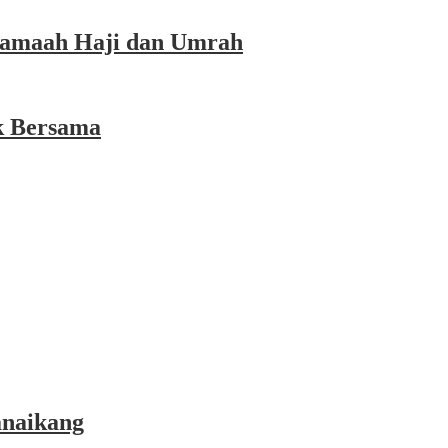
 Jamaah Haji dan Umrah
k Bersama
anaikang