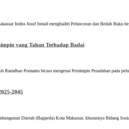
ndira Jusuf Ismail menghadiri Peluncuran dan Bedah Buku ber
mimpin yang Tahan Terhadap Badai
han Pomanto bicara mengenai Pemimpin Peradaban pada pelunc
2025-2045
n Daerah (Bappeda) Kota Makassar, khususnya Bidang Sosial d