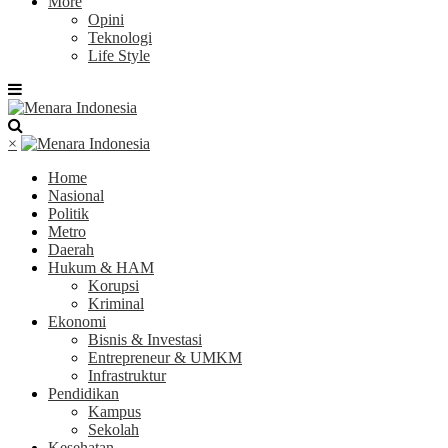
More
Opini
Teknologi
Life Style
×
Home
Nasional
Politik
Metro
Daerah
Hukum & HAM
Korupsi
Kriminal
Ekonomi
Bisnis & Investasi
Entrepreneur & UMKM
Infrastruktur
Pendidikan
Kampus
Sekolah
Kesehatan