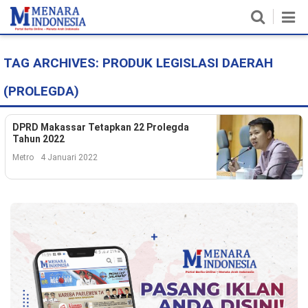
TAG ARCHIVES:
PRODUK LEGISLASI DAERAH
Home
(PROLEGDA)
Nasional
Politik
DPRD Makassar Tetapkan 22 Prolegda
Tahun 2022
Metro
Metro
4 Januari 2022
Daerah
Hukum & HAM
Ekonomi
Pendidikan