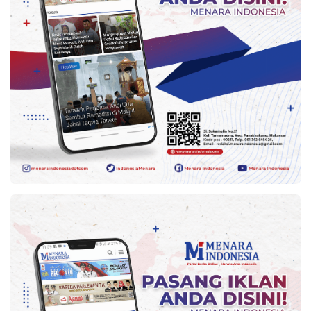
Kesehatan
Lingkungan
Olahraga
More
©
Copyright
2026
Menara