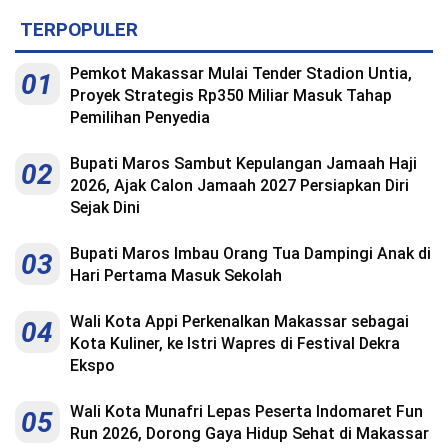
Kesehatan
TERPOPULER
Lingkungan
Pemkot Makassar Mulai Tender Stadion Untia,
01
Olahraga
Proyek Strategis Rp350 Miliar Masuk Tahap
Pemilihan Penyedia
More
Bupati Maros Sambut Kepulangan Jamaah Haji
02
2026, Ajak Calon Jamaah 2027 Persiapkan Diri
Sejak Dini
Bupati Maros Imbau Orang Tua Dampingi Anak di
03
Hari Pertama Masuk Sekolah
Wali Kota Appi Perkenalkan Makassar sebagai
04
Kota Kuliner, ke Istri Wapres di Festival Dekra
Ekspo
©
Wali Kota Munafri Lepas Peserta Indomaret Fun
Copyright
05
2026
Run 2026, Dorong Gaya Hidup Sehat di Makassar
Menara