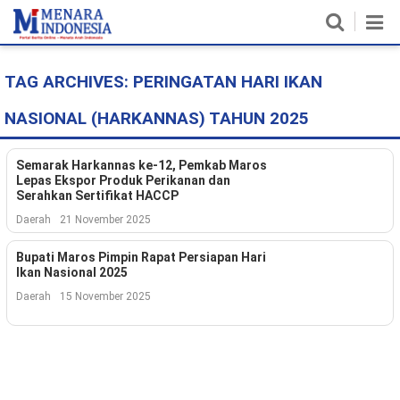
TAG ARCHIVES:
PERINGATAN HARI IKAN
Home
NASIONAL (HARKANNAS) TAHUN 2025
Nasional
Politik
Semarak Harkannas ke-12, Pemkab Maros
Lepas Ekspor Produk Perikanan dan
Serahkan Sertifikat HACCP
Metro
Daerah
21 November 2025
Daerah
Bupati Maros Pimpin Rapat Persiapan Hari
Ikan Nasional 2025
Hukum & HAM
Daerah
15 November 2025
Ekonomi
Pendidikan