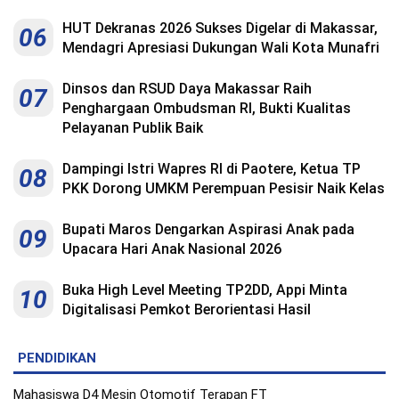
Indonesia
.
HUT Dekranas 2026 Sukses Digelar di Makassar,
06
All
Right
Mendagri Apresiasi Dukungan Wali Kota Munafri
Reserve
Dinsos dan RSUD Daya Makassar Raih
07
Penghargaan Ombudsman RI, Bukti Kualitas
Pelayanan Publik Baik
Dampingi Istri Wapres RI di Paotere, Ketua TP
08
PKK Dorong UMKM Perempuan Pesisir Naik Kelas
Bupati Maros Dengarkan Aspirasi Anak pada
09
Upacara Hari Anak Nasional 2026
Buka High Level Meeting TP2DD, Appi Minta
10
Digitalisasi Pemkot Berorientasi Hasil
PENDIDIKAN
Mahasiswa D4 Mesin Otomotif Terapan FT