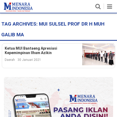
TAG ARCHIVES:
MUI SULSEL PROF DR H MUH
Home
GALIB MA
Nasional
Politik
Ketua MUI Bantaeng Apresiasi
Kepemimpinan Ilham Azikin
Metro
Daerah
30 Januari 2021
Daerah
Hukum & HAM
Ekonomi
Pendidikan