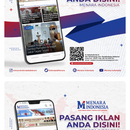
Kesehatan
Lingkungan
Olahraga
More
©
Copyright
2026
Menara