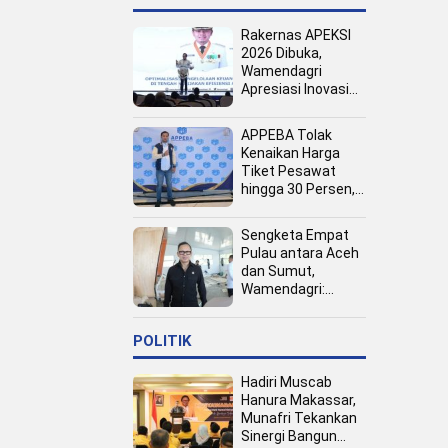
Rakernas APEKSI
2026 Dibuka,
Wamendagri
Apresiasi Inovasi
Pertumbuhan PAD
Tingkat Kota
APPEBA Tolak
Kenaikan Harga
Tiket Pesawat
hingga 30 Persen,
Dinilai Bebani
Jamaah Haji dan
Sengketa Empat
Umrah
Pulau antara Aceh
dan Sumut,
Wamendagri:
Semua Pihak
Duduk Bersama
POLITIK
Hadiri Muscab
Hanura Makassar,
Munafri Tekankan
Sinergi Bangun