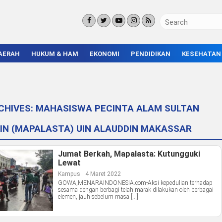
AERAH
HUKUM & HAM
EKONOMI
PENDIDIKAN
KESEHATAN
KORUPSI
BISNIS & INVESTASI
KAMPUS
KRIMINAL
ENTREPRENEUR &
SEKOLAH
UMKM
INFRASTRUKTUR
CHIVES:
MAHASISWA PECINTA ALAM SULTAN
IN (MAPALASTA) UIN ALAUDDIN MAKASSAR
Jumat Berkah, Mapalasta: Kutungguki
Lewat
Kampus
4 Maret 2022
GOWA,MENARAINDONESIA.com-Aksi kepedulian terhadap
sesama dengan berbagi telah marak dilakukan oleh berbagai
elemen, jauh sebelum masa […]