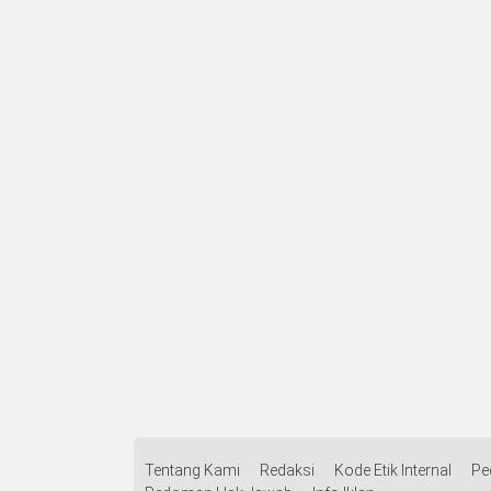
Tentang Kami
Redaksi
Kode Etik Internal
Pe