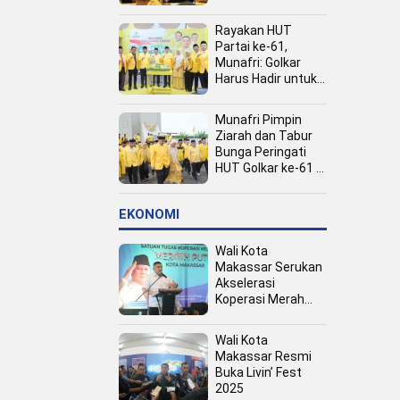
Kota
Rayakan HUT
Partai ke-61,
Munafri: Golkar
Harus Hadir untuk
Rakyat
Munafri Pimpin
Ziarah dan Tabur
Bunga Peringati
HUT Golkar ke-61 di
TMP Panaikang
EKONOMI
Wali Kota
Makassar Serukan
Akselerasi
Koperasi Merah
Putih, Dukung
Program Presiden
Wali Kota
Prabowo
Makassar Resmi
Buka Livin’ Fest
2025