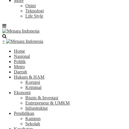
More
Opini
Teknologi
Life Style
×
Home
Nasional
Politik
Metro
Daerah
Hukum & HAM
Korupsi
Kriminal
Ekonomi
Bisnis & Investasi
Entrepreneur & UMKM
Infrastruktur
Pendidikan
Kampus
Sekolah
Kesehatan