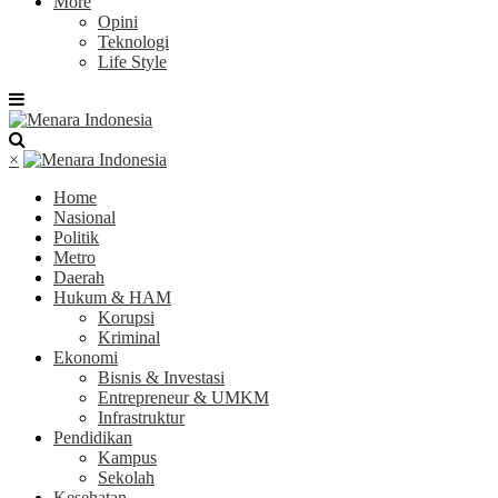
More
Opini
Teknologi
Life Style
×
Home
Nasional
Politik
Metro
Daerah
Hukum & HAM
Korupsi
Kriminal
Ekonomi
Bisnis & Investasi
Entrepreneur & UMKM
Infrastruktur
Pendidikan
Kampus
Sekolah
Kesehatan