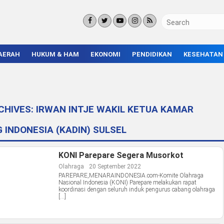
AERAH
HUKUM & HAM
EKONOMI
PENDIDIKAN
KESEHATAN
KORUPSI
BISNIS & INVESTASI
KAMPUS
KRIMINAL
ENTREPRENEUR &
SEKOLAH
UMKM
INFRASTRUKTUR
CHIVES:
IRWAN INTJE WAKIL KETUA KAMAR
 INDONESIA (KADIN) SULSEL
KONI Parepare Segera Musorkot
Olahraga
20 September 2022
PAREPARE,MENARAINDONESIA.com-Komite Olahraga
Nasional Indonesia (KONI) Parepare melakukan rapat
koordinasi dengan seluruh induk pengurus cabang olahraga
[…]