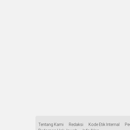
Tentang Kami
Redaksi
Kode Etik Internal
Pe