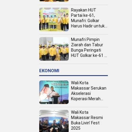
Kota
Rayakan HUT
Partai ke-61,
Munafri: Golkar
Harus Hadir untuk
Rakyat
Munafri Pimpin
Ziarah dan Tabur
Bunga Peringati
HUT Golkar ke-61 di
TMP Panaikang
EKONOMI
Wali Kota
Makassar Serukan
Akselerasi
Koperasi Merah
Putih, Dukung
Program Presiden
Wali Kota
Prabowo
Makassar Resmi
Buka Livin’ Fest
2025