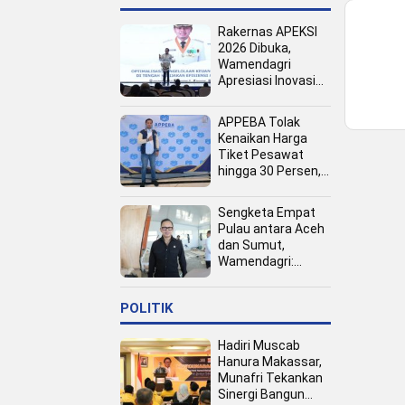
Rakernas APEKSI
2026 Dibuka,
Wamendagri
Apresiasi Inovasi
Pertumbuhan PAD
Tingkat Kota
APPEBA Tolak
Kenaikan Harga
Tiket Pesawat
hingga 30 Persen,
Dinilai Bebani
Jamaah Haji dan
Sengketa Empat
Umrah
Pulau antara Aceh
dan Sumut,
Wamendagri:
Semua Pihak
Duduk Bersama
POLITIK
Hadiri Muscab
Hanura Makassar,
Munafri Tekankan
Sinergi Bangun