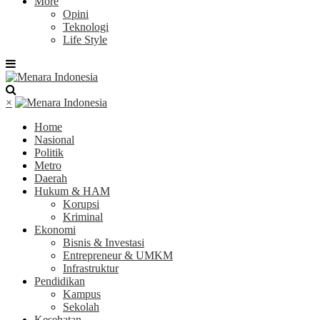
More
Opini
Teknologi
Life Style
×
Home
Nasional
Politik
Metro
Daerah
Hukum & HAM
Korupsi
Kriminal
Ekonomi
Bisnis & Investasi
Entrepreneur & UMKM
Infrastruktur
Pendidikan
Kampus
Sekolah
Kesehatan