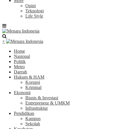
More
Opini
Teknologi
Life Style
×
Home
Nasional
Politik
Metro
Daerah
Hukum & HAM
Korupsi
Kriminal
Ekonomi
Bisnis & Investasi
Entrepreneur & UMKM
Infrastruktur
Pendidikan
Kampus
Sekolah
Kesehatan