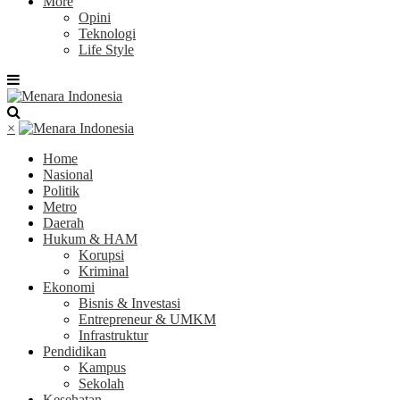
More
Opini
Teknologi
Life Style
×
Home
Nasional
Politik
Metro
Daerah
Hukum & HAM
Korupsi
Kriminal
Ekonomi
Bisnis & Investasi
Entrepreneur & UMKM
Infrastruktur
Pendidikan
Kampus
Sekolah
Kesehatan