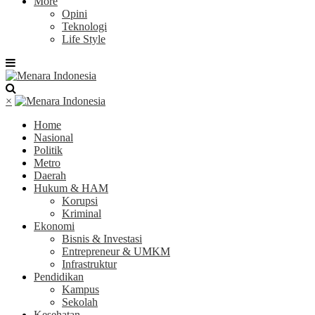
More
Opini
Teknologi
Life Style
×
Home
Nasional
Politik
Metro
Daerah
Hukum & HAM
Korupsi
Kriminal
Ekonomi
Bisnis & Investasi
Entrepreneur & UMKM
Infrastruktur
Pendidikan
Kampus
Sekolah
Kesehatan