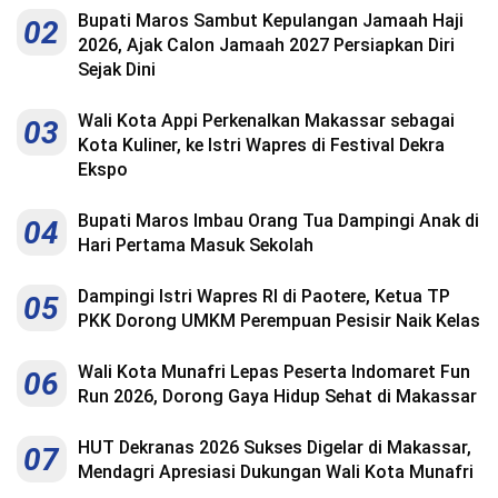
Kesehatan
Bupati Maros Sambut Kepulangan Jamaah Haji
02
2026, Ajak Calon Jamaah 2027 Persiapkan Diri
Lingkungan
Sejak Dini
Olahraga
Wali Kota Appi Perkenalkan Makassar sebagai
03
Kota Kuliner, ke Istri Wapres di Festival Dekra
More
Ekspo
Bupati Maros Imbau Orang Tua Dampingi Anak di
04
Hari Pertama Masuk Sekolah
Dampingi Istri Wapres RI di Paotere, Ketua TP
05
PKK Dorong UMKM Perempuan Pesisir Naik Kelas
Wali Kota Munafri Lepas Peserta Indomaret Fun
06
Run 2026, Dorong Gaya Hidup Sehat di Makassar
©
HUT Dekranas 2026 Sukses Digelar di Makassar,
07
Copyright
Mendagri Apresiasi Dukungan Wali Kota Munafri
2026
Menara