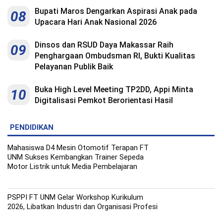
Indonesia
.
Bupati Maros Dengarkan Aspirasi Anak pada
08
All
Upacara Hari Anak Nasional 2026
Right
Reserve
Dinsos dan RSUD Daya Makassar Raih
09
Penghargaan Ombudsman RI, Bukti Kualitas
Pelayanan Publik Baik
Buka High Level Meeting TP2DD, Appi Minta
10
Digitalisasi Pemkot Berorientasi Hasil
PENDIDIKAN
Mahasiswa D4 Mesin Otomotif Terapan FT
UNM Sukses Kembangkan Trainer Sepeda
Motor Listrik untuk Media Pembelajaran
PSPPI FT UNM Gelar Workshop Kurikulum
2026, Libatkan Industri dan Organisasi Profesi