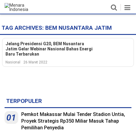
TAG ARCHIVES:
BEM NUSANTARA JATIM
Home
Nasional
Jelang Presidensi G20, BEM Nusantara
Jatim Gelar Webinar Nasional Bahas Energi
Baru Terbarukan
Politik
Nasional
26 Maret 2022
Metro
Daerah
Hukum & HAM
TERPOPULER
Ekonomi
Pemkot Makassar Mulai Tender Stadion Untia,
01
Proyek Strategis Rp350 Miliar Masuk Tahap
Pendidikan
Pemilihan Penyedia