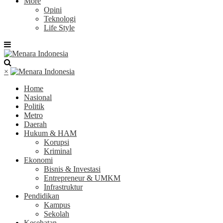
More
Opini
Teknologi
Life Style
×
Home
Nasional
Politik
Metro
Daerah
Hukum & HAM
Korupsi
Kriminal
Ekonomi
Bisnis & Investasi
Entrepreneur & UMKM
Infrastruktur
Pendidikan
Kampus
Sekolah
Kesehatan