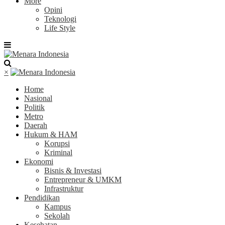
More
Opini
Teknologi
Life Style
×
Home
Nasional
Politik
Metro
Daerah
Hukum & HAM
Korupsi
Kriminal
Ekonomi
Bisnis & Investasi
Entrepreneur & UMKM
Infrastruktur
Pendidikan
Kampus
Sekolah
Kesehatan