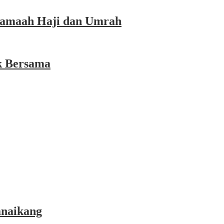
 Jamaah Haji dan Umrah
k Bersama
anaikang