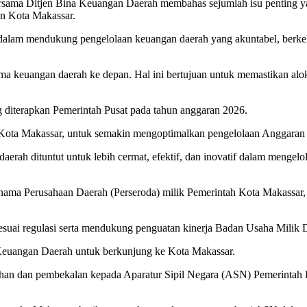
sama Ditjen Bina Keuangan Daerah membahas sejumlah isu penting yan
an Kota Makassar.
am mendukung pengelolaan keuangan daerah yang akuntabel, berkela
 keuangan daerah ke depan. Hal ini bertujuan untuk memastikan alokas
g diterapkan Pemerintah Pusat pada tahun anggaran 2026.
 Kota Makassar, untuk semakin mengoptimalkan pengelolaan Anggaran 
i daerah dituntut untuk lebih cermat, efektif, dan inovatif dalam m
 nama Perusahaan Daerah (Perseroda) milik Pemerintah Kota Makassar
sesuai regulasi serta mendukung penguatan kinerja Badan Usaha Mili
Keuangan Daerah untuk berkunjung ke Kota Makassar.
han dan pembekalan kepada Aparatur Sipil Negara (ASN) Pemerintah K