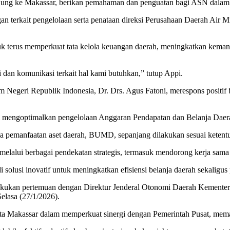
ung ke Makassar, berikan pemahaman dan penguatan bagi ASN dalam h
an terkait pengelolaan serta penataan direksi Perusahaan Daerah Air
terus memperkuat tata kelola keuangan daerah, meningkatkan kemandi
i dan komunikasi terkait hal kami butuhkan,” tutup Appi.
Negeri Republik Indonesia, Dr. Drs. Agus Fatoni, merespons positif
mengoptimalkan pengelolaan Anggaran Pendapatan dan Belanja Daera
pemanfaatan aset daerah, BUMD, sepanjang dilakukan sesuai ketentu
alui berbagai pendekatan strategis, termasuk mendorong kerja sama d
i solusi inovatif untuk meningkatkan efisiensi belanja daerah sekalig
lakukan pertemuan dengan Direktur Jenderal Otonomi Daerah Kementer
elasa (27/1/2026).
Makassar dalam memperkuat sinergi dengan Pemerintah Pusat, memasti