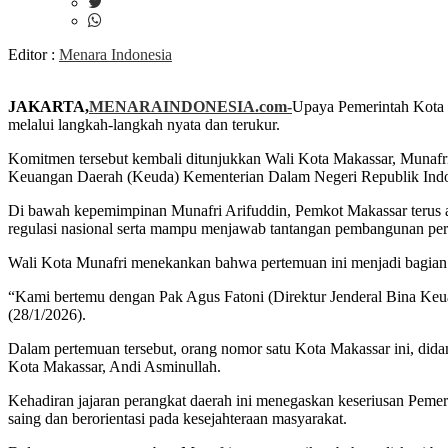
Editor :
Menara Indonesia
JAKARTA,
MENARAINDONESIA.com-
Upaya Pemerintah Kota 
melalui langkah-langkah nyata dan terukur.
Komitmen tersebut kembali ditunjukkan Wali Kota Makassar, Munafri
Keuangan Daerah (Keuda) Kementerian Dalam Negeri Republik Indon
Di bawah kepemimpinan Munafri Arifuddin, Pemkot Makassar terus ak
regulasi nasional serta mampu menjawab tantangan pembangunan pe
Wali Kota Munafri menekankan bahwa pertemuan ini menjadi bagian pe
“Kami bertemu dengan Pak Agus Fatoni (Direktur Jenderal Bina Keu
(28/1/2026).
Dalam pertemuan tersebut, orang nomor satu Kota Makassar ini, did
Kota Makassar, Andi Asminullah.
Kehadiran jajaran perangkat daerah ini menegaskan keseriusan Peme
saing dan berorientasi pada kesejahteraan masyarakat.