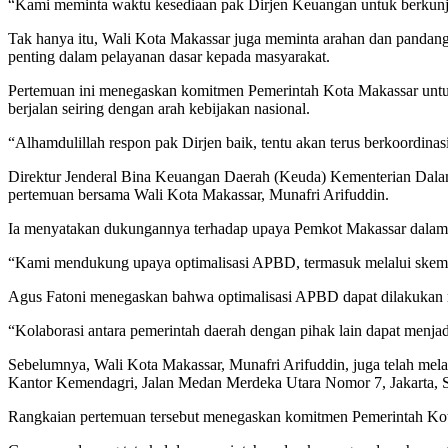
“Kami meminta waktu kesediaan pak Dirjen Keuangan untuk berkunj
Tak hanya itu, Wali Kota Makassar juga meminta arahan dan pandang
penting dalam pelayanan dasar kepada masyarakat.
Pertemuan ini menegaskan komitmen Pemerintah Kota Makassar untuk 
berjalan seiring dengan arah kebijakan nasional.
“Alhamdulillah respon pak Dirjen baik, tentu akan terus berkoordinas
Direktur Jenderal Bina Keuangan Daerah (Keuda) Kementerian Dalam 
pertemuan bersama Wali Kota Makassar, Munafri Arifuddin.
Ia menyatakan dukungannya terhadap upaya Pemkot Makassar dalam 
“Kami mendukung upaya optimalisasi APBD, termasuk melalui skema 
Agus Fatoni menegaskan bahwa optimalisasi APBD dapat dilakukan mel
“Kolaborasi antara pemerintah daerah dengan pihak lain dapat menjad
Sebelumnya, Wali Kota Makassar, Munafri Arifuddin, juga telah me
Kantor Kemendagri, Jalan Medan Merdeka Utara Nomor 7, Jakarta, S
Rangkaian pertemuan tersebut menegaskan komitmen Pemerintah Kota 