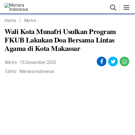
Home
/
Metro
Home
Wali Kota Munafri Usulkan Program
FKUB Lakukan Doa Bersama Lintas
Nasional
Agama di Kota Makassar
Politik
Metro
15 Desember 2025
Metro
Editor :
Menara Indonesia
Daerah
Hukum & HAM
Ekonomi
Pendidikan