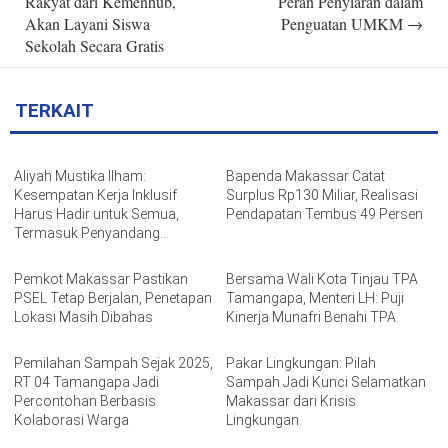
Rakyat dari Kemenhub,
Peran Penyiaran dalam
Akan Layani Siswa
Penguatan UMKM
→
Sekolah Secara Gratis
TERKAIT
Aliyah Mustika Ilham:
Bapenda Makassar Catat
Kesempatan Kerja Inklusif
Surplus Rp130 Miliar, Realisasi
Harus Hadir untuk Semua,
Pendapatan Tembus 49 Persen
Termasuk Penyandang
Disabilitas
Pemkot Makassar Pastikan
Bersama Wali Kota Tinjau TPA
PSEL Tetap Berjalan, Penetapan
Tamangapa, Menteri LH: Puji
Lokasi Masih Dibahas
Kinerja Munafri Benahi TPA
Pemilahan Sampah Sejak 2025,
Pakar Lingkungan: Pilah
RT 04 Tamangapa Jadi
Sampah Jadi Kunci Selamatkan
Percontohan Berbasis
Makassar dari Krisis
Kolaborasi Warga
Lingkungan