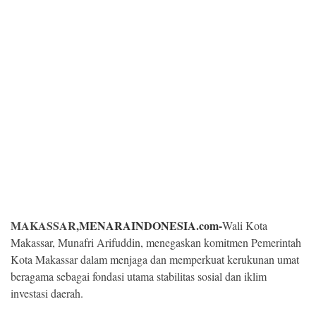
Kesehatan
Lingkungan
Olahraga
More
MAKASSAR,
MENARAINDONESIA.com-
Wali Kota
Makassar, Munafri Arifuddin, menegaskan komitmen Pemerintah
Kota Makassar dalam menjaga dan memperkuat kerukunan umat
beragama sebagai fondasi utama stabilitas sosial dan iklim
©
Copyright
investasi daerah.
2026
Menara