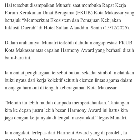
Indonesia
Hal tersebut disampaikan Munafri saat membuka Rapat Kerja
.
All
Forum Kerukunan Umat Beragama (FKUB) Kota Makassar yang
Right
bertajuk “Memperkuat Ekosistem dan Pemajuan Kebijakan
Reserve
Inklusif Daerah” di Hotel Sultan Alauddin, Senin (15/12/2025).
Dalam arahannya, Munafri terlebih dahulu mengapresiasi FKUB
Kota Makassar atas capaian Harmony Award yang berhasil diraih
baru-baru ini.
Ia menilai penghargaan tersebut bukan sekadar simbol, melainkan
bukti nyata dari kerja kolektif seluruh elemen lintas agama dalam
menjaga harmoni di tengah keberagaman Kota Makassar.
“Meraih itu lebih mudah daripada mempertahankan. Tantangan
kita ke depan justru lebih besar. Harmony Award ini harus kita
jaga dengan kerja nyata di tengah masyarakat,” tegas Munafri.
Ia mengakui, terlepas dari Harmoni Award yang di peroleh, Ia
mengakui bahwa sejatinya persoalan sosial dan keagamaan tetap