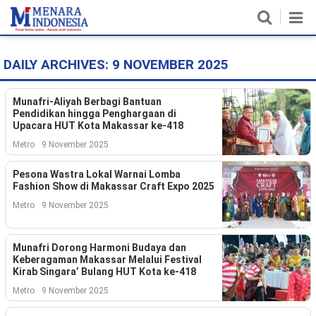
DAILY ARCHIVES:
9 NOVEMBER 2025
Home
Nasional
Munafri-Aliyah Berbagi Bantuan
Pendidikan hingga Penghargaan di
Upacara HUT Kota Makassar ke-418
Politik
Metro
9 November 2025
Metro
Pesona Wastra Lokal Warnai Lomba
Fashion Show di Makassar Craft Expo 2025
Daerah
Metro
9 November 2025
Hukum & HAM
Munafri Dorong Harmoni Budaya dan
Ekonomi
Keberagaman Makassar Melalui Festival
Kirab Singara’ Bulang HUT Kota ke-418
Pendidikan
Metro
9 November 2025