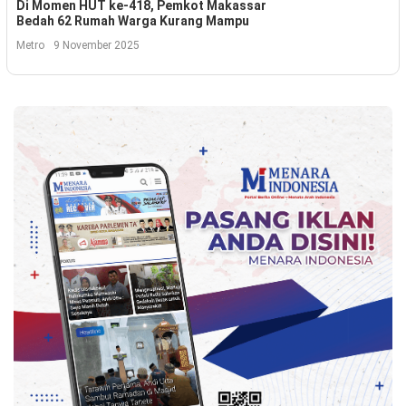
Kesehatan
Di Momen HUT ke-418, Pemkot Makassar
Bedah 62 Rumah Warga Kurang Mampu
Lingkungan
Metro
9 November 2025
Olahraga
More
©
Copyright
2026
Menara