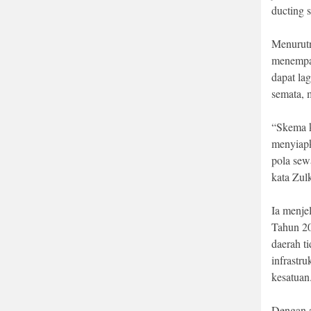
ducting 
Menurutn
menempat
dapat la
semata, m
“Skema k
menyiapk
pola sew
kata Zulk
Ia menje
Tahun 20
daerah t
infrastru
kesatuan
Dengan a