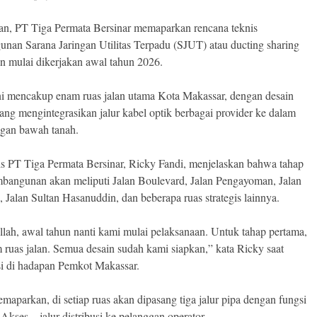
n, PT Tiga Permata Bersinar memaparkan rencana teknis
nan Sarana Jaringan Utilitas Terpadu (SJUT) atau ducting sharing
n mulai dikerjakan awal tahun 2026.
ni mencakup enam ruas jalan utama Kota Makassar, dengan desain
ang mengintegrasikan jalur kabel optik berbagai provider ke dalam
ingan bawah tanah.
s PT Tiga Permata Bersinar, Ricky Fandi, menjelaskan bahwa tahap
bangunan akan meliputi Jalan Boulevard, Jalan Pengayoman, Jalan
, Jalan Sultan Hasanuddin, dan beberapa ruas strategis lainnya.
llah, awal tahun nanti kami mulai pelaksanaan. Untuk tahap pertama,
 ruas jalan. Semua desain sudah kami siapkan,” kata Ricky saat
si di hadapan Pemkot Makassar.
maparkan, di setiap ruas akan dipasang tiga jalur pipa dengan fungsi
Akses – jalur distribusi ke pelanggan operator.