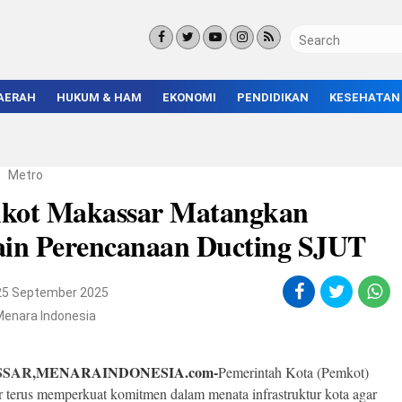
AERAH
HUKUM & HAM
EKONOMI
PENDIDIKAN
KESEHATAN
KORUPSI
BISNIS & INVESTASI
KAMPUS
KRIMINAL
ENTREPRENEUR &
SEKOLAH
UMKM
INFRASTRUKTUR
/
Metro
kot Makassar Matangkan
ain Perencanaan Ducting SJUT
25 September 2025
Menara Indonesia
SAR,
MENARAINDONESIA.com-
Pemerintah Kota (Pemkot)
 terus memperkuat komitmen dalam menata infrastruktur kota agar