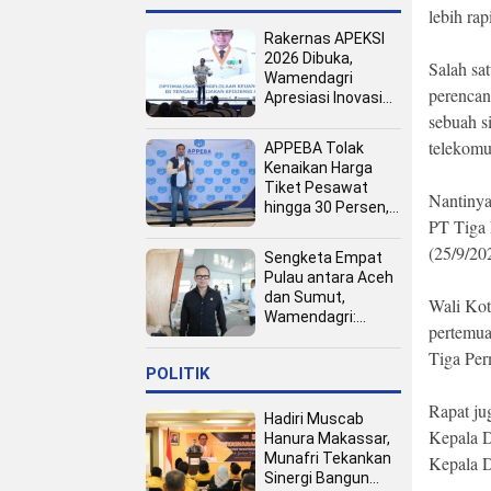
lebih ra
Rakernas APEKSI
2026 Dibuka,
Salah sa
Wamendagri
perencan
Apresiasi Inovasi
Pertumbuhan PAD
sebuah si
Tingkat Kota
telekomun
APPEBA Tolak
Kenaikan Harga
Tiket Pesawat
Nantinya
hingga 30 Persen,
PT Tiga 
Dinilai Bebani
Jamaah Haji dan
(25/9/20
Sengketa Empat
Umrah
Pulau antara Aceh
dan Sumut,
Wali Kot
Wamendagri:
pertemua
Semua Pihak
Tiga Per
Duduk Bersama
POLITIK
Rapat ju
Hadiri Muscab
Kepala D
Hanura Makassar,
Munafri Tekankan
Kepala D
Sinergi Bangun