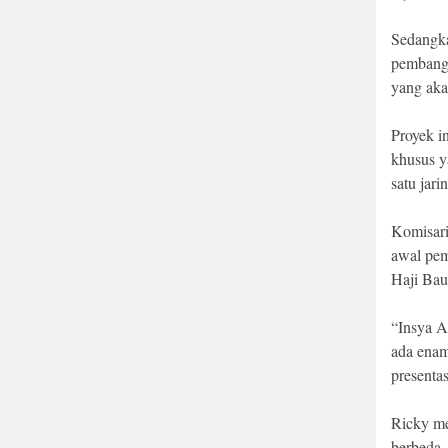
Sedangka
pembangu
yang aka
Proyek i
khusus y
satu jar
Komisari
awal pem
Haji Bau
“Insya A
ada enam
presenta
Ricky me
berbeda. 