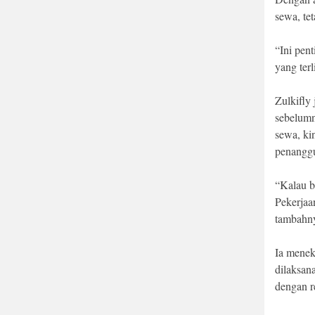
sewa, tet
“Ini pen
yang ter
Zulkifly
sebelumn
sewa, ki
penangg
“Kalau b
Pekerjaa
tambahn
Ia menek
dilaksan
dengan r