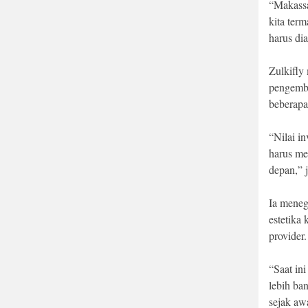
“Makassar
kita ter
harus dia
Zulkifly
pengemb
beberapa 
“Nilai in
harus me
depan,” 
Ia meneg
estetika 
provider.
“Saat in
lebih ba
sejak aw