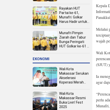
Kota
Kepala 
Rayakan HUT
Informat
Partai ke-61,
Panakku
Munafri: Golkar
Harus Hadir untuk
Rakyat
Melalui 
Munafri Pimpin
tercipta
Ziarah dan Tabur
wajah pe
Bunga Peringati
HUT Golkar ke-61 di
TMP Panaikang
Wali Kot
perencan
EKONOMI
(SJUT) y
Wali Kota
Makassar Serukan
Ia meneg
Akselerasi
agar dap
Koperasi Merah
Putih, Dukung
Program Presiden
“Perenca
Wali Kota
Prabowo
Makassar Resmi
perlu ad
Buka Livin’ Fest
Munafri,
2025