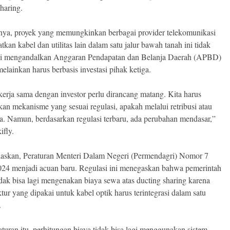
sharing.
ya, proyek yang memungkinkan berbagai provider telekomunikasi
kan kabel dan utilitas lain dalam satu jalur bawah tanah ini tidak
gi mengandalkan Anggaran Pendapatan dan Belanja Daerah (APBD)
elainkan harus berbasis investasi pihak ketiga.
erja sama dengan investor perlu dirancang matang. Kita harus
an mekanisme yang sesuai regulasi, apakah melalui retribusi atau
a. Namun, berdasarkan regulasi terbaru, ada perubahan mendasar,”
ifly.
laskan, Peraturan Menteri Dalam Negeri (Permendagri) Nomor 7
24 menjadi acuan baru. Regulasi ini menegaskan bahwa pemerintah
idak bisa lagi mengenakan biaya sewa atas ducting sharing karena
ktur yang dipakai untuk kabel optik harus terintegrasi dalam satu
.
turan itu, perhitungan biaya tidak bisa lagi menggunakan sistem