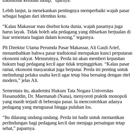
tradisional kembali hidup,” ujarnya.
Lebih lanjut, ia menekankan pentingnya memperbaiki wajah pasar
sebagai bagian dari identitas kota.
“Kalau Makassar mau disebut kota dunia, wajah pasarnya juga
harus layak. Tidak boleh ada pedagang yang dibiarkan berjualan di
luar sementara bagian dalam kosong,” tegasnya.
Plt Direktur Utama Perumda Pasar Makassar, Ali Gauli Arief,
menambahkan bahwa pasar tradisional merupakan kunci perputaran
ekonomi rakyat. Menurutnya, Perda ini akan memberi kepastian
hukum bagi pedagang kecil agar tidak terpinggirkan. “Kalau pasar
ramai, ekonomi masyarakat juga berputar. Perda ini penting untuk
melindungi pelaku usaha kecil agar tetap bisa bersaing dengan ritel
modern,” jelas Ali.
Sementara itu, akademisi Hukum Tata Negara Universitas
Hasanuddin, Dr. Maemanah (Nana), menyoroti praktik monopoli
yang masih terjadi di beberapa pasar. Ia mencontohkan adanya
pedagang yang menguasai hingga puluhan los.
“Itu dilarang undang-undang. Perda ini hadir untuk memastikan
perlindungan bagi pedagang kecil dan menjaga persaingan tetap
sehat,” paparnya.