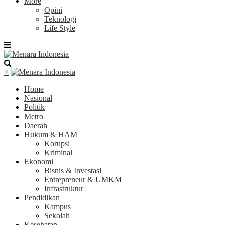
More
Opini
Teknologi
Life Style
×
Home
Nasional
Politik
Metro
Daerah
Hukum & HAM
Korupsi
Kriminal
Ekonomi
Bisnis & Investasi
Entrepreneur & UMKM
Infrastruktur
Pendidikan
Kampus
Sekolah
Kesehatan