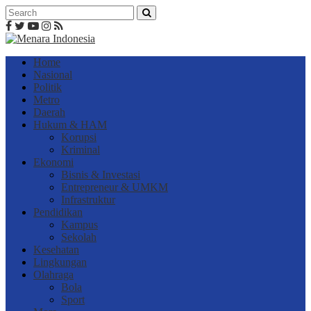
Home
Nasional
Politik
Metro
Daerah
Hukum & HAM
Korupsi
Kriminal
Ekonomi
Bisnis & Investasi
Entrepreneur & UMKM
Infrastruktur
Pendidikan
Kampus
Sekolah
Kesehatan
Lingkungan
Olahraga
Bola
Sport