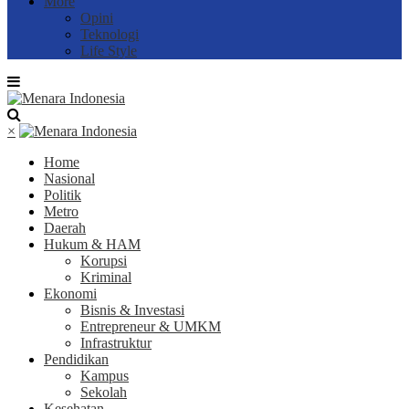
More
Opini
Teknologi
Life Style
×
Home
Nasional
Politik
Metro
Daerah
Hukum & HAM
Korupsi
Kriminal
Ekonomi
Bisnis & Investasi
Entrepreneur & UMKM
Infrastruktur
Pendidikan
Kampus
Sekolah
Kesehatan