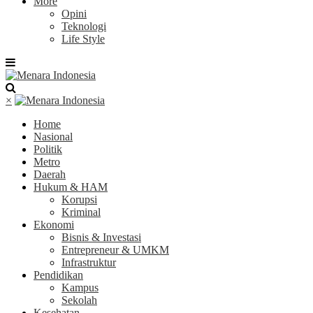
More
Opini
Teknologi
Life Style
×
Home
Nasional
Politik
Metro
Daerah
Hukum & HAM
Korupsi
Kriminal
Ekonomi
Bisnis & Investasi
Entrepreneur & UMKM
Infrastruktur
Pendidikan
Kampus
Sekolah
Kesehatan