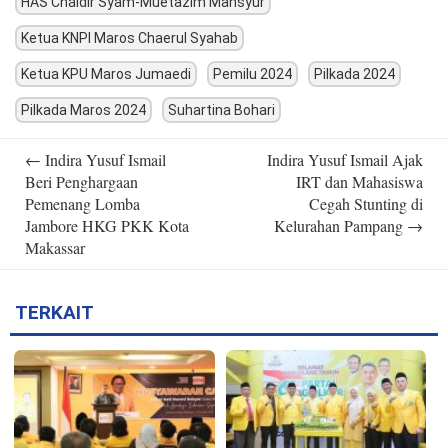
HAS Chaidir Syam-Muetazim Mansyur
Ketua KNPI Maros Chaerul Syahab
Ketua KPU Maros Jumaedi
Pemilu 2024
Pilkada 2024
Pilkada Maros 2024
Suhartina Bohari
Post
←
Indira Yusuf Ismail
Indira Yusuf Ismail Ajak
navigation
Beri Penghargaan
IRT dan Mahasiswa
Pemenang Lomba
Cegah Stunting di
Jambore HKG PKK Kota
Kelurahan Pampang
→
Makassar
TERKAIT