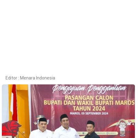
Kesehatan
Lingkungan
Olahraga
More
Editor :
Menara Indonesia
©
Copyright
2026
Menara