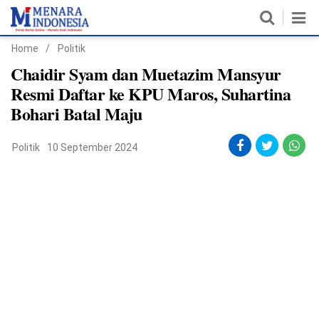
Home
/
Politik
Home
Chaidir Syam dan Muetazim Mansyur
Resmi Daftar ke KPU Maros, Suhartina
Nasional
Bohari Batal Maju
Politik
Politik
10 September 2024
Metro
Daerah
Hukum & HAM
Ekonomi
Pendidikan