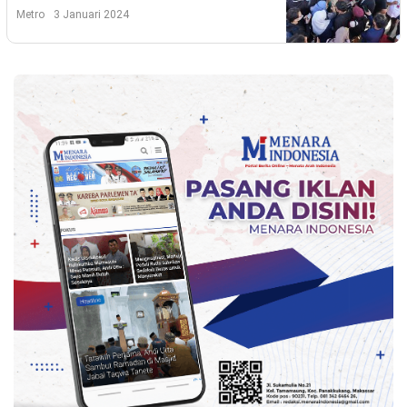
Indonesia
Metro
3 Januari 2024
.
All
Right
Reserve