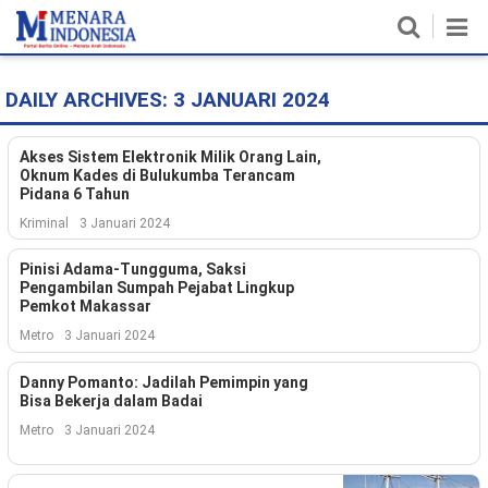
DAILY ARCHIVES:
3 JANUARI 2024
Home
Nasional
Akses Sistem Elektronik Milik Orang Lain,
Oknum Kades di Bulukumba Terancam
Pidana 6 Tahun
Politik
Kriminal
3 Januari 2024
Metro
Pinisi Adama-Tungguma, Saksi
Pengambilan Sumpah Pejabat Lingkup
Daerah
Pemkot Makassar
Metro
3 Januari 2024
Hukum & HAM
Danny Pomanto: Jadilah Pemimpin yang
Ekonomi
Bisa Bekerja dalam Badai
Metro
3 Januari 2024
Pendidikan