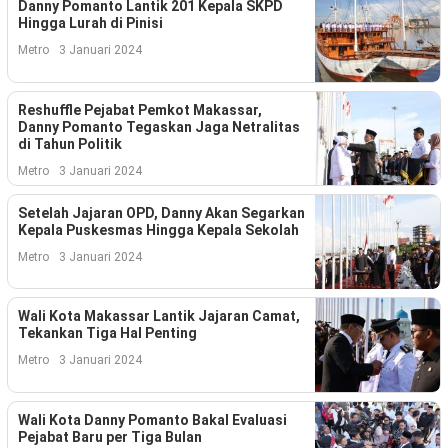
Kesehatan
Danny Pomanto Lantik 201 Kepala SKPD
Hingga Lurah di Pinisi
Lingkungan
Metro
3 Januari 2024
Olahraga
Reshuffle Pejabat Pemkot Makassar,
Danny Pomanto Tegaskan Jaga Netralitas
More
di Tahun Politik
Metro
3 Januari 2024
Setelah Jajaran OPD, Danny Akan Segarkan
Kepala Puskesmas Hingga Kepala Sekolah
Metro
3 Januari 2024
Wali Kota Makassar Lantik Jajaran Camat,
Tekankan Tiga Hal Penting
Metro
3 Januari 2024
©
Copyright
Wali Kota Danny Pomanto Bakal Evaluasi
2026
Pejabat Baru per Tiga Bulan
Menara