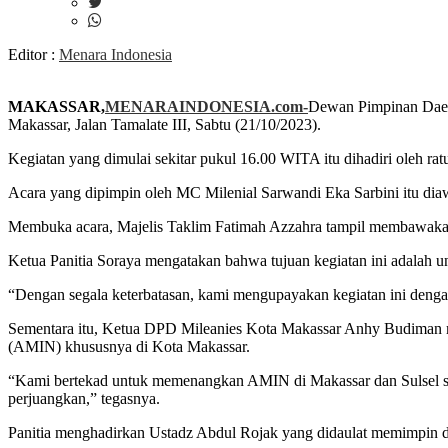
Editor :
Menara Indonesia
MAKASSAR,
MENARAINDONESIA.com-
Dewan Pimpinan Daer
Makassar, Jalan Tamalate III, Sabtu (21/10/2023).
Kegiatan yang dimulai sekitar pukul 16.00 WITA itu dihadiri oleh r
Acara yang dipimpin oleh MC Milenial Sarwandi Eka Sarbini itu diaw
Membuka acara, Majelis Taklim Fatimah Azzahra tampil membawakan
Ketua Panitia Soraya mengatakan bahwa tujuan kegiatan ini adalah u
“Dengan segala keterbatasan, kami mengupayakan kegiatan ini denga
Sementara itu, Ketua DPD Mileanies Kota Makassar Anhy Budiman 
(AMIN) khususnya di Kota Makassar.
“Kami bertekad untuk memenangkan AMIN di Makassar dan Sulsel sec
perjuangkan,” tegasnya.
Panitia menghadirkan Ustadz Abdul Rojak yang didaulat memimpi