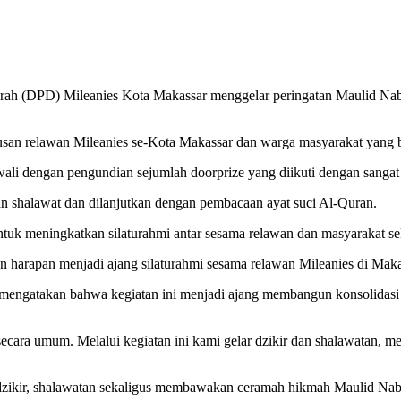
ah (DPD) Mileanies Kota Makassar menggelar peringatan Maulid Nab
atusan relawan Mileanies se-Kota Makassar dan warga masyarakat yang b
ali dengan pengundian sejumlah doorprize yang diikuti dengan sangat 
 shalawat dan dilanjutkan dengan pembacaan ayat suci Al-Quran.
ntuk meningkatkan silaturahmi antar sesama relawan dan masyarakat se
n harapan menjadi ajang silaturahmi sesama relawan Mileanies di Ma
mengatakan bahwa kegiatan ini menjadi ajang membangun konsolida
ara umum. Melalui kegiatan ini kami gelar dzikir dan shalawatan, m
n dzikir, shalawatan sekaligus membawakan ceramah hikmah Maulid 