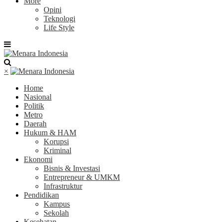
More
Opini
Teknologi
Life Style
×
Home
Nasional
Politik
Metro
Daerah
Hukum & HAM
Korupsi
Kriminal
Ekonomi
Bisnis & Investasi
Entrepreneur & UMKM
Infrastruktur
Pendidikan
Kampus
Sekolah
Kesehatan