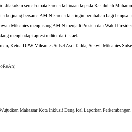
lid dilakukan semata-mata karena kehinaan kepada Rasulullah Muha
ita berjuang bersama AMIN karena kita ingin perubahan bagi bangsa ini
elawan Mileanies mengusung AMIN menjadi Presien dan Wakil Preside
ang menghadapi agresi militer dari Israel.
man, Ketua DPW Mileanies Sulsel Asri Tadda, Sekwil Mileanies Suls
(KoReAn)
Wujudkan Makassar Kota Inklusif
Deng Ical Laporkan Perkembangan D