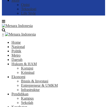
More
Opini
Teknologi
Life Style
×
Home
Nasional
Politik
Metro
Daerah
Hukum & HAM
Korupsi
Kriminal
Ekonomi
Bisnis & Investasi
Entrepreneur & UMKM
Infrastruktur
Pendidikan
Kampus
Sekolah
Kesehatan