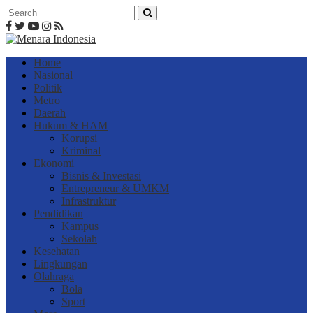
Home
Nasional
Politik
Metro
Daerah
Hukum & HAM
Korupsi
Kriminal
Ekonomi
Bisnis & Investasi
Entrepreneur & UMKM
Infrastruktur
Pendidikan
Kampus
Sekolah
Kesehatan
Lingkungan
Olahraga
Bola
Sport