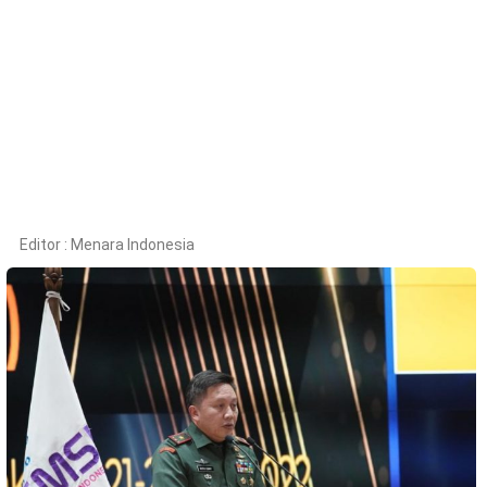
Kesehatan
Lingkungan
Olahraga
More
Editor :
Menara Indonesia
©
Copyright
2026
Menara