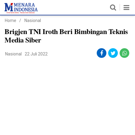
Home
/
Nasional
Home
Brigjen TNI Iroth Beri Bimbingan Teknis
Media Siber
Nasional
Nasional
22 Juli 2022
Politik
Metro
Daerah
Hukum & HAM
Ekonomi
Pendidikan