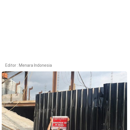
Kesehatan
Lingkungan
Olahraga
More
Editor :
Menara Indonesia
©
Copyright
2026
Menara