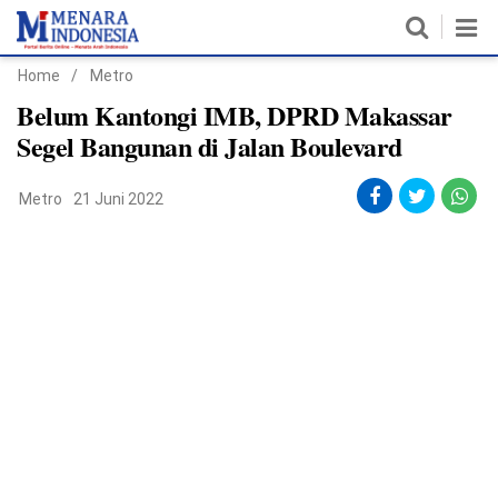
Home
/
Metro
Home
Belum Kantongi IMB, DPRD Makassar
Segel Bangunan di Jalan Boulevard
Nasional
Metro
21 Juni 2022
Politik
Metro
Daerah
Hukum & HAM
Ekonomi
Pendidikan