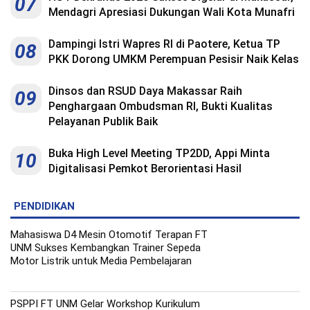
07
Indonesia
Mendagri Apresiasi Dukungan Wali Kota Munafri
.
All
Right
Reserve
Dampingi Istri Wapres RI di Paotere, Ketua TP
08
PKK Dorong UMKM Perempuan Pesisir Naik Kelas
Dinsos dan RSUD Daya Makassar Raih
09
Penghargaan Ombudsman RI, Bukti Kualitas
Pelayanan Publik Baik
Buka High Level Meeting TP2DD, Appi Minta
10
Digitalisasi Pemkot Berorientasi Hasil
PENDIDIKAN
Mahasiswa D4 Mesin Otomotif Terapan FT
UNM Sukses Kembangkan Trainer Sepeda
Motor Listrik untuk Media Pembelajaran
PSPPI FT UNM Gelar Workshop Kurikulum