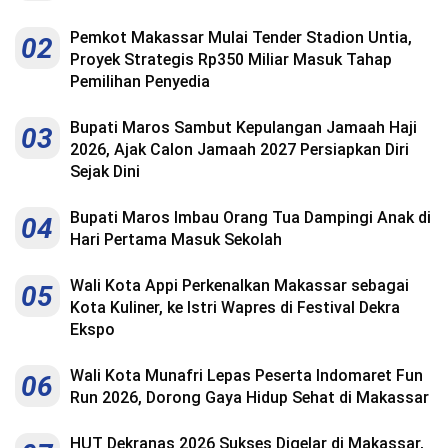
Kesehatan
Pemkot Makassar Mulai Tender Stadion Untia,
02
Lingkungan
Proyek Strategis Rp350 Miliar Masuk Tahap
Pemilihan Penyedia
Olahraga
Bupati Maros Sambut Kepulangan Jamaah Haji
03
More
2026, Ajak Calon Jamaah 2027 Persiapkan Diri
Sejak Dini
Bupati Maros Imbau Orang Tua Dampingi Anak di
04
Hari Pertama Masuk Sekolah
Wali Kota Appi Perkenalkan Makassar sebagai
05
Kota Kuliner, ke Istri Wapres di Festival Dekra
Ekspo
Wali Kota Munafri Lepas Peserta Indomaret Fun
06
Run 2026, Dorong Gaya Hidup Sehat di Makassar
©
Copyright
2026
Menara
HUT Dekranas 2026 Sukses Digelar di Makassar,