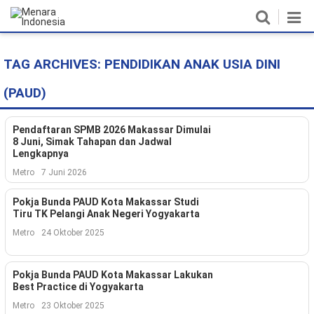
TAG ARCHIVES:
PENDIDIKAN ANAK USIA DINI
Home
(PAUD)
Nasional
Politik
Pendaftaran SPMB 2026 Makassar Dimulai
8 Juni, Simak Tahapan dan Jadwal
Lengkapnya
Metro
Metro
7 Juni 2026
Daerah
Pokja Bunda PAUD Kota Makassar Studi
Tiru TK Pelangi Anak Negeri Yogyakarta
Hukum & HAM
Metro
24 Oktober 2025
Ekonomi
Pokja Bunda PAUD Kota Makassar Lakukan
Pendidikan
Best Practice di Yogyakarta
Metro
23 Oktober 2025