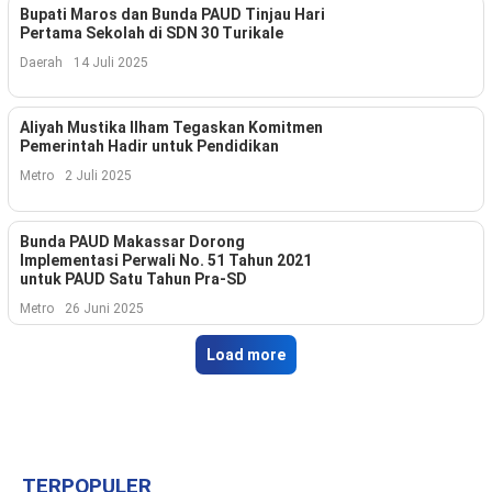
Indonesia
Bupati Maros dan Bunda PAUD Tinjau Hari
.
Pertama Sekolah di SDN 30 Turikale
All
Right
Daerah
14 Juli 2025
Reserve
Aliyah Mustika Ilham Tegaskan Komitmen
Pemerintah Hadir untuk Pendidikan
Metro
2 Juli 2025
Bunda PAUD Makassar Dorong
Implementasi Perwali No. 51 Tahun 2021
untuk PAUD Satu Tahun Pra-SD
Metro
26 Juni 2025
Load more
TERPOPULER