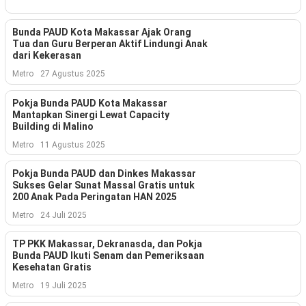
Kesehatan
Bunda PAUD Kota Makassar Ajak Orang
Lingkungan
Tua dan Guru Berperan Aktif Lindungi Anak
dari Kekerasan
Olahraga
Metro
27 Agustus 2025
More
Pokja Bunda PAUD Kota Makassar
Mantapkan Sinergi Lewat Capacity
Building di Malino
Metro
11 Agustus 2025
Pokja Bunda PAUD dan Dinkes Makassar
Sukses Gelar Sunat Massal Gratis untuk
200 Anak Pada Peringatan HAN 2025
Metro
24 Juli 2025
TP PKK Makassar, Dekranasda, dan Pokja
Bunda PAUD Ikuti Senam dan Pemeriksaan
Kesehatan Gratis
©
Copyright
Metro
19 Juli 2025
2026
Menara