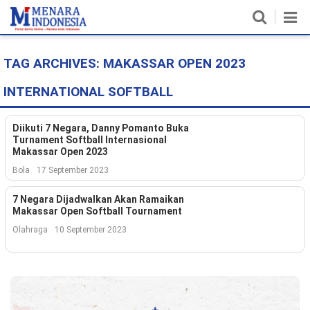
TAG ARCHIVES:
MAKASSAR OPEN 2023
Home
INTERNATIONAL SOFTBALL
Nasional
Politik
Diikuti 7 Negara, Danny Pomanto Buka
Turnament Softball Internasional
Makassar Open 2023
Metro
Bola
17 September 2023
Daerah
7 Negara Dijadwalkan Akan Ramaikan
Makassar Open Softball Tournament
Hukum & HAM
Olahraga
10 September 2023
Ekonomi
Pendidikan