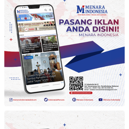
Kesehatan
Lingkungan
Olahraga
More
©
Copyright
2026
Menara