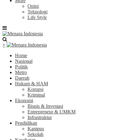
More
Opini
Teknologi
Life Style
×
Home
Nasional
Politik
Metro
Daerah
Hukum & HAM
Korupsi
Kriminal
Ekonomi
Bisnis & Investasi
Entrepreneur & UMKM
Infrastruktur
Pendidikan
Kampus
Sekolah
Kesehatan