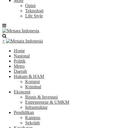
More
Opini
Teknologi
Life Style
×
Home
Nasional
Politik
Metro
Daerah
Hukum & HAM
Korupsi
Kriminal
Ekonomi
Bisnis & Investasi
Entrepreneur & UMKM
Infrastruktur
Pendidikan
Kampus
Sekolah
Kesehatan